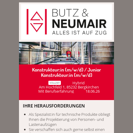
Konstrukteur:in (m/w/d) / Junior
Konstrukteur:in (m/w/d)
Hybrid
VOLLZEIT
Am Hochfeld 1, 85232 Bergkirchen
Mit Berufserfahrung
18.06.26
IHRE HERAUSFORDERUNGEN
Als Spezialist:in für technische Produkte obliegt
Ihnen die Projektierung von Personen- und
Lastenaufzügen
Sie verschaffen sich auch gerne selbst einen